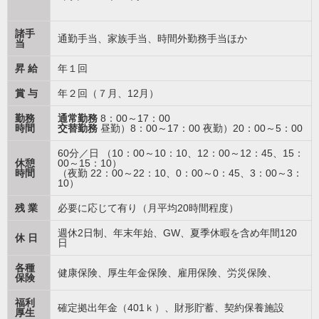
諸手
通勤手当、家族手当、時間外勤務手当ほか
当
昇 給
年１回
賞 与
年２回（７月、12月）
勤務
通常勤務
8：00～17：00
時間
交替勤務
昼勤）8：00～17：00 夜勤）20：00～5：00
60分／日 （10：00～10：10、12：00～12：45、15：
休憩
00～15：10）
時間
（夜勤 22：00～22：10、0：00～0：45、3：00～3：
10）
残 業
必要に応じて有り（月平均20時間程度）
週休2日制、年末年始、GW、夏季休暇を含め年間120
休 日
日
各種
健康保険、厚生年金保険、雇用保険、労災保険、
保険
福利
確定拠出年金（401ｋ）、財形貯蓄、契約保養施設
厚生