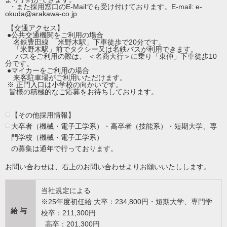
・また採用窓口のE-Mailでも受け付けております。E-mail: e-
okuda@arakawa-co.jp
【交通アクセス】
●公共交通機関をご利用の場合
名鉄豊田線 「米野木駅」下車徒歩で20分です。
「米野木駅」前でタクシー又は名鉄バスが利用できます。
バスをご利用の際は、 ＜名商大行＞に乗り「東仲」下車徒歩10
分です。
●マイカーをご利用の場合
来客駐車場がご利用いただけます。
※ 正門入口は小学校の向かいです。
皆様の積極的なご応募をお待ちしております。
【その他採用情報】
大卒者（機械・電子工学系）・高卒者（技能系）・短期大学、専
門学校（機械・電子工学系）
の募集は通年で行っております。
お問い合わせは、右上の
お問い合わせ
よりお願いいたしします。
当社規定による
※25年度初任給 大卒：234,800円・短期大学、専門学
給 与
校卒：211,300円
高卒：201,300円