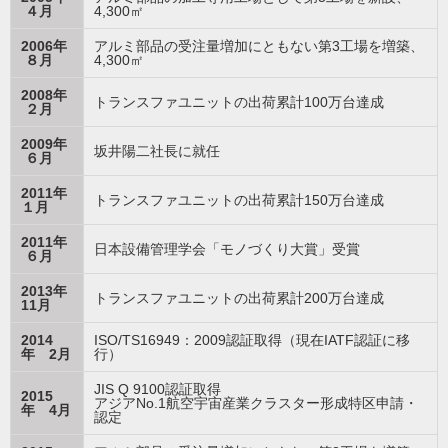
４月
4,300㎡
2006年
アルミ部品の受注量増加にともない第3工場を増築、
８月
4,300㎡
2008年
トランスファユニットの出荷累計100万台達成
２月
2009年
坂井陽二社長に就任
６月
2011年
トランスファユニットの出荷累計150万台達成
１月
2011年
日本設備管理学会「モノづくり大賞」受賞
６月
2013年
トランスファユニットの出荷累計200万台達成
11月
2014
ISO/TS16949：2009認証取得（現在IATF認証に移
年 2月
行）
JIS Q 9100認証取得
2015
アジアNo.1航空宇宙産業クラスター形成特区申請・
年 4月
認定