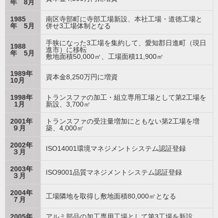
年 8月
1985
南区寺部町に寺部工場新設、本社工場・道徳工場と
年 5月
併せ3工場体制となる
手狭になった3工場を集約して、愛知郡日進町（現日
1988
進市）に移転
年 5月
敷地面積50,000㎡、工場面積11,900㎡
1989年
資本金8,250万円に増資
10月
1998年
トランスファの加工・組立専用工場として第2工場を
1月
新設、3,700㎡
2001年
トランスファの受注量増加にともない第2工場を増
９月
築、4,000㎡
2002年
ISO14001環境マネジメントシステム認証登録
３月
2003年
ISO9001品質マネジメントシステム認証登録
３月
2004年
工場隣地を取得し敷地面積80,000㎡となる
７月
2005年
アルミ部品の加工専用工場として第3工場を新設、