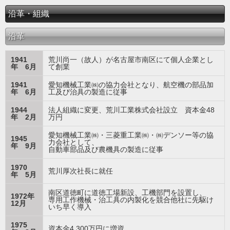
沿革・組織
沿革
1941
荒川尚一（故人）が名古屋市南区にて個人企業とし
年 6月
て創業
1941
愛知機械工業㈱の協力会社となり、航空機の部品加
年 6月
工及び治具の製造に従事
1944
法人組織に変更、荒川工業株式会社設立 資本金48
年 2月
万円
愛知機械工業㈱・三菱重工業㈱・㈱デンソー等の協
1945
力会社として、
年 9月
自動車部品及び農機具の製造に従事
1970
荒川厚次社長に就任
年 5月
南区道徳町に道徳工場新設、工機部門を設置し、
1972年
専用工作機械・治工具の内製化を競合他社に先駆け
12月
いち早く導入
1975
資本金4,300万円に増資